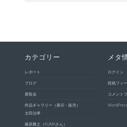
カテゴリー
メタ
レポート
ログイン
ブログ
投稿フィ
展覧会
コメント
作品ギャラリー（展示・販売）
WordPress
太田治孝
篠原勝之（KUMAさん）