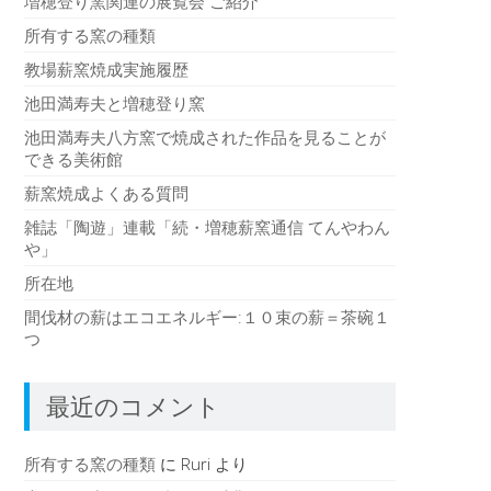
増穂登り窯関連の展覧会 ご紹介
所有する窯の種類
教場薪窯焼成実施履歴
池田満寿夫と増穂登り窯
池田満寿夫八方窯で焼成された作品を見ることが
できる美術館
薪窯焼成よくある質問
雑誌「陶遊」連載「続・増穂薪窯通信 てんやわん
や」
所在地
間伐材の薪はエコエネルギー:１０束の薪＝茶碗１
つ
最近のコメント
所有する窯の種類
に
Ruri
より