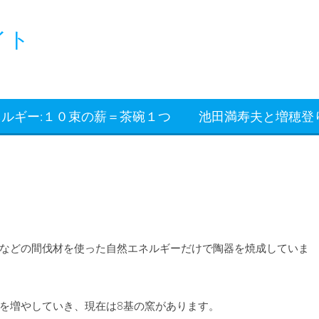
イト
ルギー:１０束の薪＝茶碗１つ
池田満寿夫と増穂
などの間伐材を使った自然エネルギーだけで陶器を焼成していま
窯を増やしていき、現在は8基の窯があります。