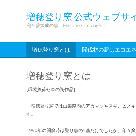
増穂登り窯 公式ウェブサ
完全薪焼成の窯 – Masuho Climbing Kiln
増穂登り窯とは
間伐材の薪はエコエネ
増穂登り窯とは
[環境負荷ゼロの陶作品]
増穂登り窯では山梨県内のアカマツやスギ、ヒノキ
す。
1990年の開窯時は登り窯の1基だけでしたが、年々