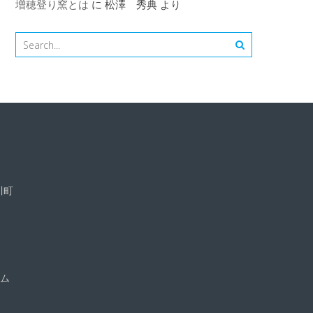
増穂登り窯とは
に
松澤 秀典
より
川町
ム