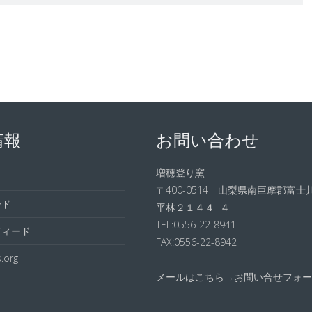
情報
お問い合わせ
増穂登り窯
〒400-0514 山梨県南巨摩郡富士
ード
平林２１４４−４
TEL:0556-22-8941
フィード
FAX:0556-22-8942
.org
メールはこちら→
お問い合せフォー