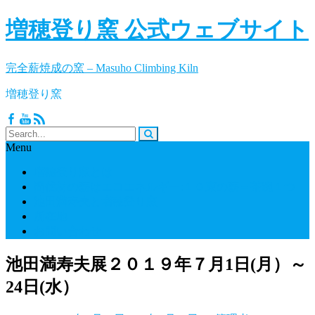
増穂登り窯 公式ウェブサイト
完全薪焼成の窯 – Masuho Climbing Kiln
増穂登り窯
Menu
増穂登り窯とは
間伐材の薪はエコエネルギー:１０束の薪＝茶碗１つ
池田満寿夫と増穂登り窯
所在地
お問い合わせ
池田満寿夫展２０１９年７月1日(月）～
24日(水）