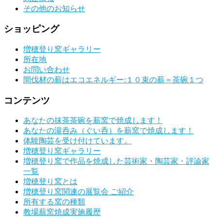
その他のお知らせ
ショッピング
増穂登り窯ギャラリー
所在地
お問い合わせ
間伐材の薪はエコエネルギー:１０束の薪＝茶碗１つ
コンテンツ
あなたの抹茶茶碗を薪窯で焼成します！
あなたの湯呑み（ぐい呑）を薪窯で焼成します！
体験陶芸を受け付けています。
増穂登り窯ギャラリー
増穂登り窯で作品を焼成した芸術家・陶芸家・評論家
一覧
増穂登り窯とは
増穂登り窯関連の展覧会 ご紹介
所有する窯の種類
教場薪窯焼成実施履歴