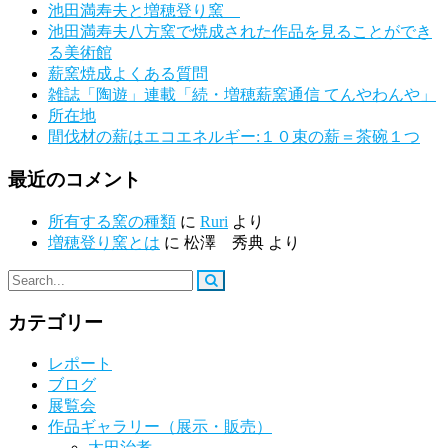
池田満寿夫と増穂登り窯
池田満寿夫八方窯で焼成された作品を見ることができ
る美術館
薪窯焼成よくある質問
雑誌「陶遊」連載「続・増穂薪窯通信 てんやわんや」
所在地
間伐材の薪はエコエネルギー:１０束の薪＝茶碗１つ
最近のコメント
所有する窯の種類
に
Ruri
より
増穂登り窯とは
に
松澤 秀典
より
カテゴリー
レポート
ブログ
展覧会
作品ギャラリー（展示・販売）
太田治孝