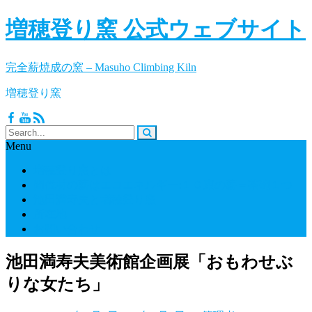
増穂登り窯 公式ウェブサイト
完全薪焼成の窯 – Masuho Climbing Kiln
増穂登り窯
Menu
増穂登り窯とは
間伐材の薪はエコエネルギー:１０束の薪＝茶碗１つ
池田満寿夫と増穂登り窯
所在地
お問い合わせ
池田満寿夫美術館企画展「おもわせぶ
りな女たち」