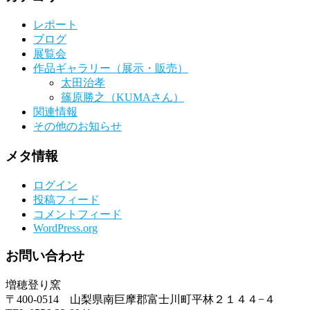
レポート
ブログ
展覧会
作品ギャラリー（展示・販売）
太田治孝
篠原勝之（KUMAさん）
関連情報
その他のお知らせ
メタ情報
ログイン
投稿フィード
コメントフィード
WordPress.org
お問い合わせ
増穂登り窯
〒400-0514 山梨県南巨摩郡富士川町平林２１４４−４