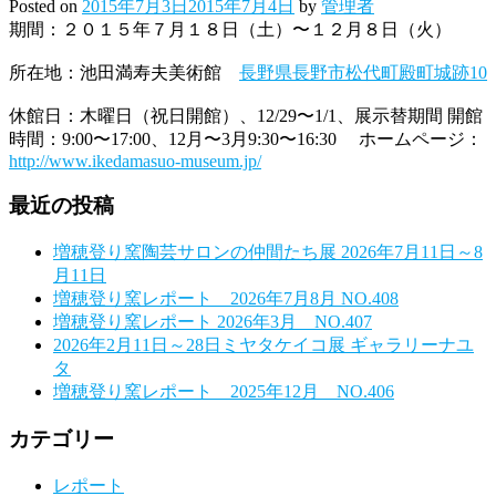
Posted on
2015年7月3日
2015年7月4日
by
管理者
期間：２０１５年７月１８日（土）〜１２月８日（火）
所在地：池田満寿夫美術館
長野県長野市松代町殿町城跡10
休館日：木曜日（祝日開館）、12/29〜1/1、展示替期間 開館
時間：9:00〜17:00、12月〜3月9:30〜16:30 ホームページ：
http://www.ikedamasuo-museum.jp/
最近の投稿
増穂登り窯陶芸サロンの仲間たち展 2026年7月11日～8
月11日
増穂登り窯レポート 2026年7月8月 NO.408
増穂登り窯レポート 2026年3月 NO.407
2026年2月11日～28日ミヤタケイコ展 ギャラリーナユ
タ
増穂登り窯レポート 2025年12月 NO.406
カテゴリー
レポート