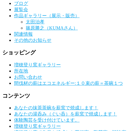
ブログ
展覧会
作品ギャラリー（展示・販売）
太田治孝
篠原勝之（KUMAさん）
関連情報
その他のお知らせ
ショッピング
増穂登り窯ギャラリー
所在地
お問い合わせ
間伐材の薪はエコエネルギー:１０束の薪＝茶碗１つ
コンテンツ
あなたの抹茶茶碗を薪窯で焼成します！
あなたの湯呑み（ぐい呑）を薪窯で焼成します！
体験陶芸を受け付けています。
増穂登り窯ギャラリー