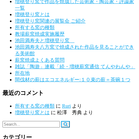
増穂登り窯で作品を焼成した芸術家・陶芸家・評論家
一覧
増穂登り窯とは
増穂登り窯関連の展覧会 ご紹介
所有する窯の種類
教場薪窯焼成実施履歴
池田満寿夫と増穂登り窯
池田満寿夫八方窯で焼成された作品を見ることができ
る美術館
薪窯焼成よくある質問
雑誌「陶遊」連載「続・増穂薪窯通信 てんやわんや」
所在地
間伐材の薪はエコエネルギー:１０束の薪＝茶碗１つ
最近のコメント
所有する窯の種類
に
Ruri
より
増穂登り窯とは
に
松澤 秀典
より
カテゴリー