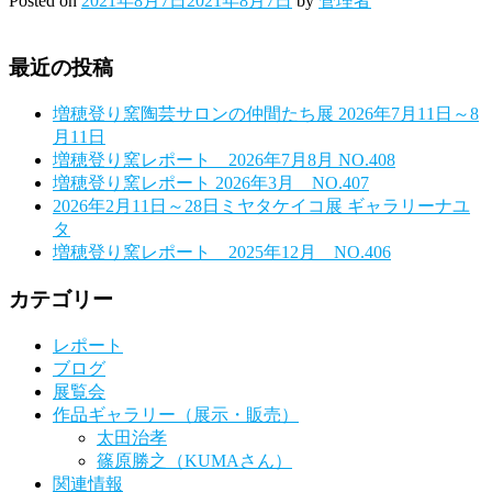
Posted on
2021年8月7日
2021年8月7日
by
管理者
最近の投稿
増穂登り窯陶芸サロンの仲間たち展 2026年7月11日～8
月11日
増穂登り窯レポート 2026年7月8月 NO.408
増穂登り窯レポート 2026年3月 NO.407
2026年2月11日～28日ミヤタケイコ展 ギャラリーナユ
タ
増穂登り窯レポート 2025年12月 NO.406
カテゴリー
レポート
ブログ
展覧会
作品ギャラリー（展示・販売）
太田治孝
篠原勝之（KUMAさん）
関連情報