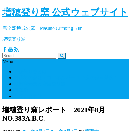
増穂登り窯 公式ウェブサイト
完全薪焼成の窯 – Masuho Climbing Kiln
増穂登り窯
Menu
増穂登り窯とは
間伐材の薪はエコエネルギー:１０束の薪＝茶碗１つ
池田満寿夫と増穂登り窯
所在地
お問い合わせ
増穂登り窯レポート 2021年8月
NO.383A.B.C.