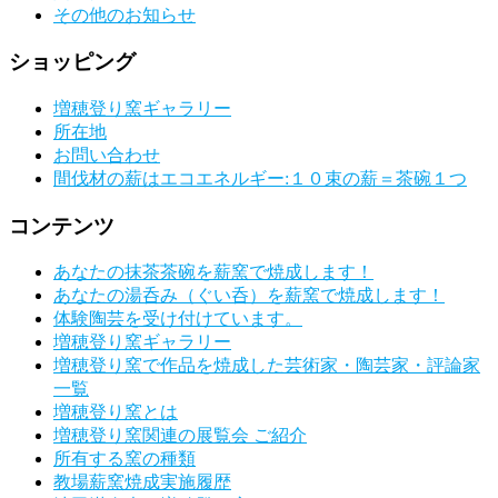
その他のお知らせ
ショッピング
増穂登り窯ギャラリー
所在地
お問い合わせ
間伐材の薪はエコエネルギー:１０束の薪＝茶碗１つ
コンテンツ
あなたの抹茶茶碗を薪窯で焼成します！
あなたの湯呑み（ぐい呑）を薪窯で焼成します！
体験陶芸を受け付けています。
増穂登り窯ギャラリー
増穂登り窯で作品を焼成した芸術家・陶芸家・評論家
一覧
増穂登り窯とは
増穂登り窯関連の展覧会 ご紹介
所有する窯の種類
教場薪窯焼成実施履歴