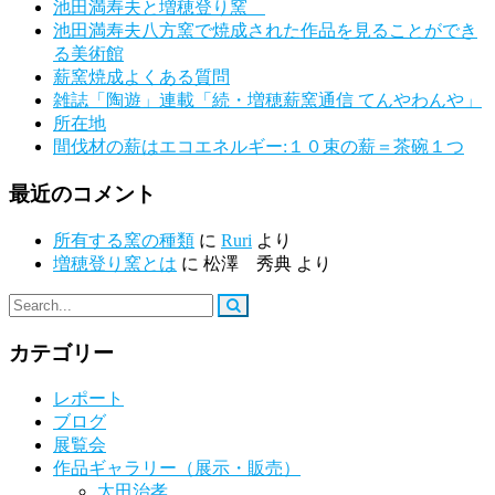
池田満寿夫と増穂登り窯
池田満寿夫八方窯で焼成された作品を見ることができ
る美術館
薪窯焼成よくある質問
雑誌「陶遊」連載「続・増穂薪窯通信 てんやわんや」
所在地
間伐材の薪はエコエネルギー:１０束の薪＝茶碗１つ
最近のコメント
所有する窯の種類
に
Ruri
より
増穂登り窯とは
に
松澤 秀典
より
カテゴリー
レポート
ブログ
展覧会
作品ギャラリー（展示・販売）
太田治孝