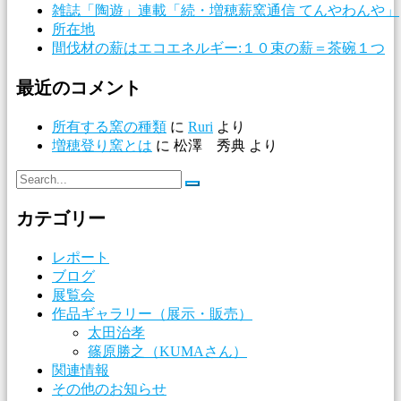
雑誌「陶遊」連載「続・増穂薪窯通信 てんやわんや」
所在地
間伐材の薪はエコエネルギー:１０束の薪＝茶碗１つ
最近のコメント
所有する窯の種類
に
Ruri
より
増穂登り窯とは
に
松澤 秀典
より
カテゴリー
レポート
ブログ
展覧会
作品ギャラリー（展示・販売）
太田治孝
篠原勝之（KUMAさん）
関連情報
その他のお知らせ