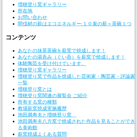
増穂登り窯ギャラリー
所在地
お問い合わせ
間伐材の薪はエコエネルギー:１０束の薪＝茶碗１つ
コンテンツ
あなたの抹茶茶碗を薪窯で焼成します！
あなたの湯呑み（ぐい呑）を薪窯で焼成します！
体験陶芸を受け付けています。
増穂登り窯ギャラリー
増穂登り窯で作品を焼成した芸術家・陶芸家・評論家
一覧
増穂登り窯とは
増穂登り窯関連の展覧会 ご紹介
所有する窯の種類
教場薪窯焼成実施履歴
池田満寿夫と増穂登り窯
池田満寿夫八方窯で焼成された作品を見ることができ
る美術館
薪窯焼成よくある質問