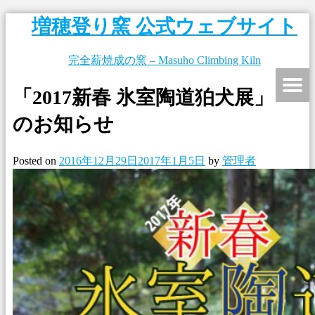
増穂登り窯 公式ウェブサイト
完全薪焼成の窯 – Masuho Climbing Kiln
「2017新春 氷室陶道狛犬展」
のお知らせ
Posted on
2016年12月29日
2017年1月5日
by
管理者