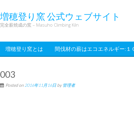
増穂登り窯 公式ウェブサイト
完全薪焼成の窯 – Masuho Climbing Kiln
増穂登り窯とは
間伐材の薪はエコエネルギー:１
003
Posted on
2016年11月16日
by
管理者